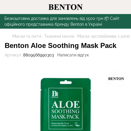
Безкоштовна доставка для замовлень від 1500 грн 📦 Сайт
офіційного представника бренду Benton в Україні
Маски та патчі
Тканинні маски
Маска заспокійлива з алое 
Benton Aloe Soothing Mask Pack
Артикул:
8809566990303
Написати відгук