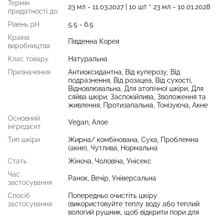
Термін
23 мл - 11.03.2027 | 10 шт * 23 мл - 10.01.2028
придатності до
Рівень рН
5.5 - 6.5
Країна
Південна Корея
виробництва
Клас товару
Натуральна
Призначення
Антиоксидантна, Від куперозу, Від
подразнення, Від розацеа, Від сухості,
Відновлювальна, Для атопічної шкіри, Для
сяйва шкіри, Заспокійлива, Зволоження та
живлення, Протизапальна, Тонізуюча, Акне
Основний
Vegan, Алое
інгредієнт
Тип шкіри
Жирна/ комбінована, Суха, Проблемна
(акне), Чутлива, Нормальна
Стать
Жіноча, Чоловіча, Унісекс
Час
Ранок, Вечір, Універсальна
застосування
Спосіб
Попередньо очистіть шкіру
застосування
(використовуйте теплу воду або теплий
вологий рушник, щоб відкрити пори для