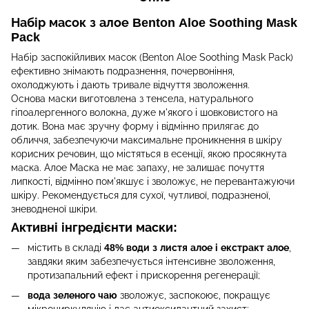
Набір масок з алое Benton Aloe Soothing Mask
Pack
Набір заспокійливих масок (Benton Aloe Soothing Mask Pack)
ефективно знімають подразнення, почервоніння,
охолоджують і дають тривале відчуття зволоження.
Основа маски виготовлена ​​з тенсела, натурального
гіпоалергенного волокна, дуже м'якого і шовковистого на
дотик. Вона має зручну форму і відмінно прилягає до
обличчя, забезпечуючи максимальне проникнення в шкіру
корисних речовин, що містяться в есенції, якою просякнута
маска. Алое Маска не має запаху, не залишає почуття
липкості, відмінно пом'якшує і зволожує, не перевантажуючи
шкіру. Рекомендується для сухої, чутливої, подразненої,
зневодненої шкіри.
Активні інгредієнти маски:
містить в складі
48% води з листя алое і екстракт алое
,
завдяки яким забезпечується інтенсивне зволоження,
протизапальний ефект і прискорення регенерації;
вода зеленого чаю
зволожує, заспокоює, покращує
мікроциркуляцію і дає антиоксидантний захист;