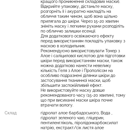
кращого проникнення складових маски).
Відкрийте упаковку, дістаньте маску,
розгорніть її і акуратно накладіть на
обличчя таким чином, щоб вона щільно
прилягала до шкіри. Через 15-20 хвилин
зніміть маску і легкими рухами розподіліть
по обличчю залишки есенції.
Для додаткового освіжаючого ефекту
перед використанням покладіть упаковку з
маскою в холодильник.
Рекомендуємо використовувати Тонер з
Алое і саліцилової кислотою для підготовки
шкіри перед використанням маски, також
можна додатково нанести невелику
кількість Геля з Алое і Прополісом на
особливо подразнені ділянки шкіри до
застосування тканинної маски, щоб
збільшити заспокійливий ефект.
Не використовуйте маску довше
рекомендованого часу (15-20 хвилин), тому
що при висиханні маски шкіра почне
втрачати вологу.
Склад
гідролат алое барбадоського, Вода ,
гідролат зеленого чаю, гліцерин,
пентиленгліколь, піролідонкарбоксилат
натрію, екстракт/сік листя алое