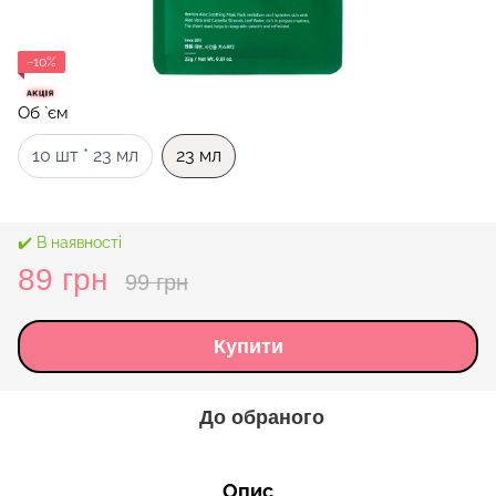
−10%
Об `єм
10 шт * 23 мл
23 мл
✔️ В наявності
89 грн
99 грн
Купити
До обраного
Опис