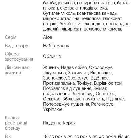
барбадоського, гіалуронат натрію, бета-
глюкан, екстракт плодів огірка,
бутиленгліколь, ксантанова камедь,
мікрокристалічна целюлоза, глюконат
натрію, бетаїн, 1,2-гександіол, пропандіол,
дикалій гліциризат, целюлозна камедь
Серія
Aloe
Вид товару
Набір масок
Сфера
Обличчя
застосування
Дія (очищає,
Живить, Надає сяйво, Охолоджує,
живить)
Лікувальна, Заживляє, Відновлює,
Заспокоює, Зволожує, Відбілює,
Протизапальна, Тонізує, Вирівнює тон,
Позбавляє від лущення, Знімає
подразнення, Знімає зуд, Освітлює,
Освіжає, Збільшує пружність, Підтягує,
Попереджує лущення, Регенерує,
Укріплює
Країна
реєстрації
Південна Корея
бренду
Вік
18-25 років, 25-35 років, 35-45 років, від 45