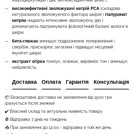
високоефективні зволожувачі натрій PCA
(складова
натурального зволожуючого фактора шкіри) і
гіалуронат
натрію
надають інтенсивне зволожуючу дію і
допомагають підтримувати фізіологічний баланс вологи в
шкіри;
бета-глюкан
зменшує подразнення, почервоніння і
свербіж, прискорює загоєння і підвищує місцевий
імунітет шкіри;
екстракт огірка
тонізує, освіжає, вирівнює тон і зменшує
набряклість.
Доставка
Оплата
Гарантія
Консультація
📦 Безкоштовна доставка на замовлення від
1500
грн
(рахується після знижки)
✔️ Власний склад та актуальна наявність товару
📆 Відправка 7 днів на тиждень
📥 При замовленні до 12:00 - відправка в той же день