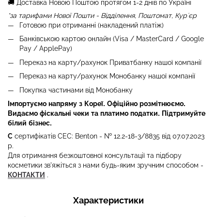
🚚 Доставка Новою Поштою протягом 1-2 днів по Україні
*за тарифами Нової Пошти - Відділення, Поштомат, Курʼєр
Готовою при отриманні (накладений платіж)
Банківською картою онлайн (Visa / MasterCard / Google
Pay / ApplePay)
Переказ на карту/рахунок Приватбанку нашої компанії
Переказ на карту/рахунок Монобанку нашої компанії
Покупка частинами від Монобанку
Імпортуємо напряму з Кореї. Офіційно розмітнюємо.
Видаємо фіскальні чеки та платимо податки. Підтримуйте
білий бізнес.
С
сертифікатів СЕС: Benton - № 12.2-18-3/8835 від 07.07.2023
р.
Для отримання безкоштовної консультації та підбору
косметики зв'яжіться з нами будь-яким зручним способом -
КОНТАКТИ
.
Характеристики