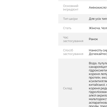
Основний
Амінокислот
інгредієнт
Тип шкіри
Для усіх тип
Стать
Жіноча, Чол
Час
Ранок
застосування
Спосіб
Нанесіть сир
застосування
Дочекайтес
Вода, пулул
сахароміцети
гідроксиети
кореня лепі
протеїн, екс
ксилитилглю
китайської,
Склад
кореня редь
гідролізова
алкіл акрил
мальтодекстр
аспарагінова
пролін, трео