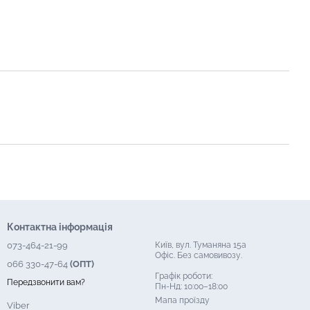
Контактна інформація
073-464-21-99
Київ, вул. Туманяна 15а
Офіс. Без самовивозу.
066 330-47-64
(ОПТ)
Графік роботи:
Передзвонити вам?
Пн-Нд: 10:00–18:00
Мапа проїзду
Viber