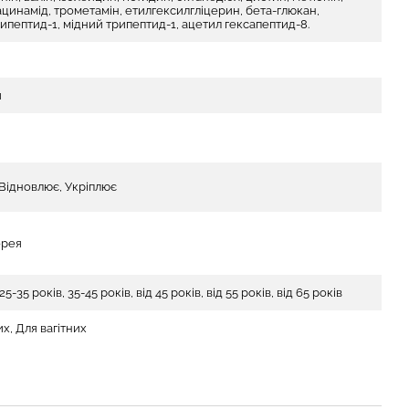
іацинамід, трометамін, етилгексилгліцерин, бета-глюкан,
рипептид-1, мідний трипептид-1, ацетил гексапептид-8.
й
 Відновлює, Укріплює
орея
25-35 років, 35-45 років, від 45 років, від 55 років, від 65 років
х, Для вагітних