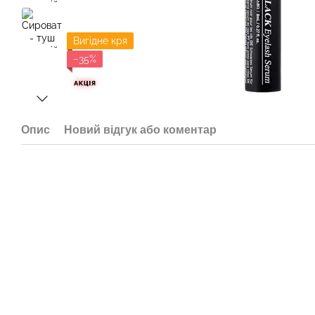
Вигідне кря
−35%
Опис
Новий відгук або коментар