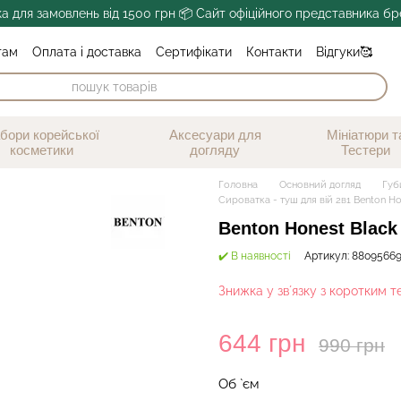
а для замовлень від 1500 грн 📦 Сайт офіційного представника бре
там
Оплата і доставка
Сертифікати
Контакти
Відгуки🥰
г
Обмін та повернення
Публічна оферта
бори корейської
Аксесуари для
Мініатюри т
косметики
догляду
Тестери
Головна
Основний догляд
Губи
Сироватка - туш для вій 2в1 Benton Ho
Benton Honest Black
✔️ В наявності
Артикул: 8809566
Знижка у звʼязку з коротким те
644 грн
990 грн
Об `єм