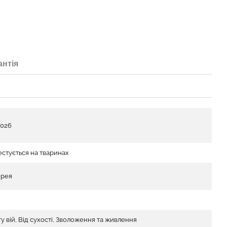
антія
2026
естується на тваринах
орея
у вій, Від сухості, Зволоження та живлення