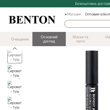
Перейти до основного контенту
Безкоштовна доставк
➤Магазин
Оптовим клієн
Бло
Основний
Маски та
На
Очищення
догляд
патчі