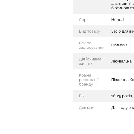
алантоїн, н
біотиноїл т
Серія
Honest
Вид товару
Засіб для ві
Сфера
Обличчя
застосування
Дія (очищає,
Лікувальна,
живить)
Країна
реєстрації
Південна К
бренду
Вік
18-25 років, 
Для мам
Для годуючи