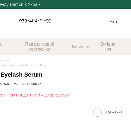
нду Benton в Україні
073-464-21-99
Укр
а
Подарунковий
Вигідне
Волосся
сертифікат
кря
 та вії
nest Black Eyelash Serum, 8 мл
 Eyelash Serum
993021
Написати відгук
рміном придатності - до 29.11.2026.
В бажання