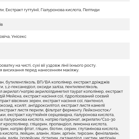
и, Екстракт гуттуїнії, Гіалуронова кислота, Пептиди
ів
овіча, Унісекс
оватку на чисті, сухі вії уздовж лінії їхнього росту.
я висихання перед нанесенням макіяжу.
ан, бутиленгліколь, ВП/ВА кополімер, екстракт дріжджів
, 1,2-гексанедіол, оксиди заліза, пентиленгліколь,
л акрилат/натрію акрилоїлдиметил таурат кополімер, екстракт
дій Мейєна, екстракт насіння сої, гідролізований соєвий
тракт вівсяних зерен, екстракт насіння сої, пантенол,
козид, ксиліт, ангідроксилітол, екстракт листя камелії
 екстракт листя перили, фільтрат ферменту Лейконосток/
ки, екстракт хауттюйнія серцевидна, гіалуронова кислота,
на гіалуронова кислота, натрію гіалуронат, акрилати/C10-30
ат кросполімер, гліцерин, пропандіол, лимонна кислота,
ин, натрію фітат, гліцин, біотин, серин, глутамінова кислота,
 кислота, лейцин, аланін, лізин, аргінін, тирозин, фенілаланін,
нін, валін, ізолейцин, гістидин, октанедіол, цистин, метіонін,