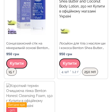
Сонцезахисний стік на
Лосьйон для тіла з маслом ши
мінеральній основі Benton
і кокоса Benton Shea Butter
Mineral Sun Stick
and Coconut Body Lotion, 250
950 грн
950 грн
SPF50+/PA++++ , 15 г
мл
Купити
Купити
Об `єм
Об `єм
15 г
4 шт * 1.2 г
250 мл
Вигідне кря
−30%