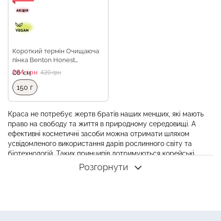
Короткий термін Очищаюча
пінка Benton Honest
Cleansing Foam, 150 г
294 грн
420 грн
Об `єм
150 г
Краса не потребує жертв братів наших менших, які мають
право на свободу та життя в природному середовищі. А
ефективні косметичні засоби можна отримати шляхом
усвідомленого використання дарів рослинного світу та
біотехнологій. Таких принципів дотримуються корейські
виробники, що випускають лінійки веганської косметики. Ці
Розгорнути
продукти з кожним роком набувають все більшої
популярності у прихильників дбайливого ставлення до
навколишнього світу.
Веганська косметика: що означає і як відрізнити