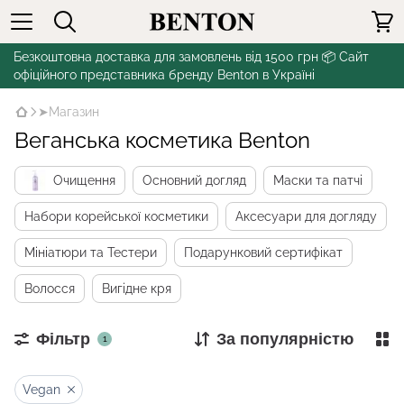
Безкоштовна доставка для замовлень від 1500 грн 📦 Сайт
офіційного представника бренду Benton в Україні
➤Магазин
Веганська косметика Benton
Очищення
Основний догляд
Маски та патчі
Набори корейської косметики
Аксесуари для догляду
Мініатюри та Тестери
Подарунковий сертифікат
Волосся
Вигідне кря
Фільтр
За популярністю
1
Vegan