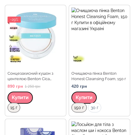
−29%
Сонцезахисний кушон з
Очищаюча пінка Benton
центелою Benton Cica
Honest Cleansing Foam, 150 г
Moisture Sun Cream Cushion
890 грн
420 грн
1 250 грн
SPF50/PA++++, 15 г
Купити
Купити
Об `єм
Об `єм
15 г
150 г
30 г