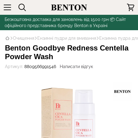
Безкоштовна доставка для замовлень від 1500 грн 📦 Сайт
офіційного представника бренду Benton в Україні
Очищення
Ензимні пудри для вмивання
Ензимна пудра для
Benton Goodbye Redness Centella
Powder Wash
Артикул:
8809566991546
Написати відгук