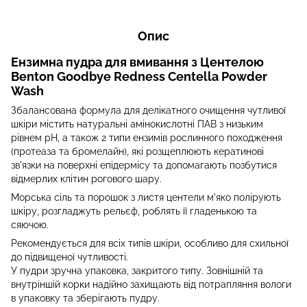
Опис
Ензимна пудра для вмивання з Центелою
Benton Goodbye Redness Centella Powder
Wash
Збалансована формула для делікатного очищення чутливої
шкіри містить натуральні амінокислотні ПАВ з низьким
рівнем pH, а також 2 типи ензимів рослинного походження
(протеаза та бромелайн), які розщеплюють кератинові
зв'язки на поверхні епідермісу та допомагають позбутися
відмерлих клітин рогового шару.
Морська сіль та порошок з листя центели м'яко полірують
шкіру, розгладжуть рельєф, роблять її гладенькою та
сяючою.
Рекомендується для всіх типів шкіри, особливо для схильної
до підвищеної чутливості.
У пудри зручна упаковка, закритого типу. Зовнішній та
внутріншій корки надійно захищають від потрапляння вологи
в упаковку та зберігають пудру.