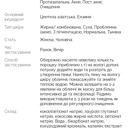
Протизапальна, Акне, Пост акне,
Очищення
Основний
Центела азіатська, Ензими
інгредієнт
Тип шкіри
Жирна/ комбінована, Суха, Проблемна
(акне), З пігментацією, Нормальна, Тьмяна
Стать
Жіноча, Чоловіча
Час
Ранок, Вечір
застосування
Спосіб
Обережно насипте невелику кількість
застосування
порошку (приблизно 1 г) на вологі долоні,
потроху додайте води та розітріть до
утворення пінки. Нанесіть пінку на вологу
шкіру обличчя, помасажуйте та змийте
теплою водою. Можна залишити на 1-2
хвилини на обличчі як маску для більш
інтенсивної дії та ексфоліації. Радимо
використовувати 2-3 рази на тиждень як
доповнення до регулярного очищення.
Склад
кокоїлізетіонат натрію, лауроїл глутамат
натрію, кокосова жирна кислота, ізетіонат
натрію, Вода , бікарбонат натрію,
кукурудзяний крохмаль, каламін, екстракт