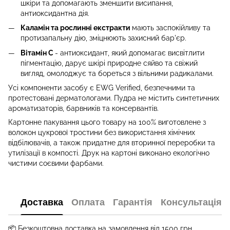
шкіри та допомагають зменшити висипання,
антиоксидантна дія.
Каламін та рослинні екстракти
мають заспокійливу та
протизапальну дію, зміцнюють захисний бар'єр.
Вітамін С
- антиоксидант, який допомагає висвітлити
пігментацію, дарує шкірі природне сяйво та свіжий
вигляд, омолоджує та бореться з вільними радикалами.
Усі компоненти засобу є EWG Verified, безпечними та
протестовані дерматологами. Пудра не містить синтетичних
ароматизаторів, барвників та консервантів.
Картонне пакування цього товару на 100% виготовлене з
волокон цукрової тростини без використання хімічних
відбілювачів, а також придатне для вторинної переробки та
утилізації в компості. Друк на картоні виконано екологічно
чистими соєвими фарбами.
Доставка
Оплата
Гарантія
Консультація
📦 Безкоштовна доставка на замовлення від
1500
грн