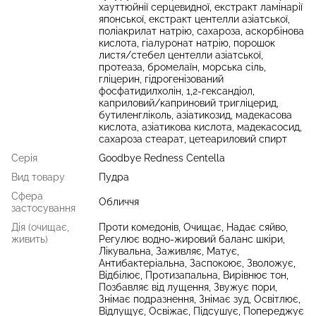
хауттюйнії серцевидної, екстракт ламінарії
японської, екстракт центелли азіатської,
поліакрилат натрію, сахароза, аскорбінова
кислота, гіалуронат натрію, порошок
листя/стебел центелли азіатської,
протеаза, бромелаїн, морська сіль,
гліцерин, гідрогенізований
фосфатидилхолін, 1,2-гександіол,
каприловий/каприновий тригліцерид,
бутиленгліколь, азіатикозид, мадекасова
кислота, азіатикова кислота, мадекасосид,
сахароза стеарат, цетеариловий спирт
Серія
Goodbye Redness Centella
Вид товару
Пудра
Сфера
Обличчя
застосування
Дія (очищає,
Проти комедонів, Очищає, Надає сяйво,
живить)
Регулює водно-жировий баланс шкіри,
Лікувальна, Заживляє, Матує,
Антибактеріальна, Заспокоює, Зволожує,
Відбілює, Протизапальна, Вирівнює тон,
Позбавляє від лущення, Звужує пори,
Знімає подразнення, Знімає зуд, Освітлює,
Відлущує, Освіжає, Підсушує, Попереджує