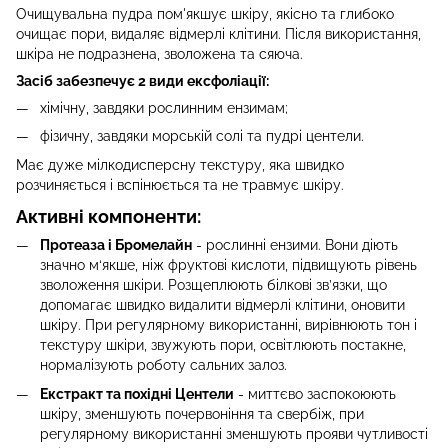
Очищувальна пудра пом'якшує шкіру, якісно та глибоко
очищає пори, видаляє відмерлі клітини. Після використання,
шкіра не подразнена, зволожена та сяюча.
Заcіб забезпечує 2 види ексфоліації:
хімічну, завдяки рослинним ензимам;
фізичну, завдяки морській солі та пудрі центели.
Має дуже мілкодисперсну текстуру, яка швидко
розчиняється і вспінюється та не травмує шкіру.
Активні компоненти:
Протеаза і Бромелайн
- рослинні ензими. Вони діють
значно м‘якше, ніж фруктові кислоти, підвищують рівень
зволоження шкіри. Розщеплюють білкові зв’язки, що
допомагає швидко видалити відмерлі клітини, оновити
шкіру. При регулярному використанні, вирівнюють тон і
текстуру шкіри, звужують пори, освітлюють постакне,
нормалізують роботу сальних залоз.
Екстракт та похідні Центели
- миттєво заспокоюють
шкіру, зменшують почервоніння та свербіж, при
регулярному використанні зменшують прояви чутливості