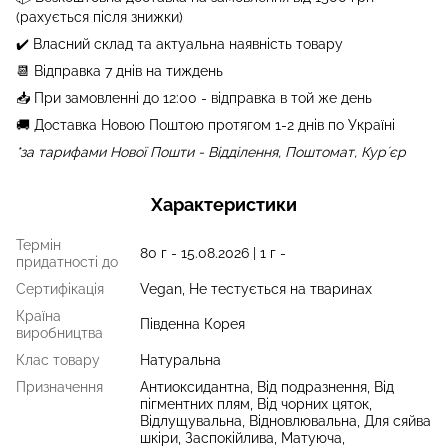
(рахується після знижки)
✔️ Власний склад та актуальна наявність товару
📆 Відправка 7 днів на тиждень
📥 При замовленні до 12:00 - відправка в той же день
🚚 Доставка Новою Поштою протягом 1-2 днів по Україні
*за тарифами Нової Пошти - Відділення, Поштомат, Курʼєр
Характеристики
Термін
80 г - 15.08.2026 | 1 г -
придатності до
Сертифікація
Vegan, Не тестується на тваринах
Країна
Південна Корея
виробництва
Клас товару
Натуральна
Призначення
Антиоксидантна, Від подразнення, Від
пігментних плям, Від чорних цяток,
Відлущувальна, Відновлювальна, Для сяйва
шкіри, Заспокійлива, Матуюча,