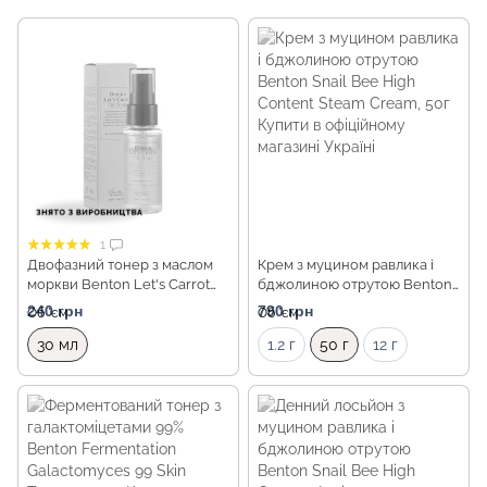
1
Двофазний тонер з маслом
Крем з муцином равлика і
моркви Benton Let's Carrot
бджолиною отрутою Benton
Oil Toner, Мініатюра 30 мл
Snail Bee High Content Steam
240 грн
790 грн
Об `єм
Об `єм
Cream, 50г
30 мл
1.2 г
50 г
12 г