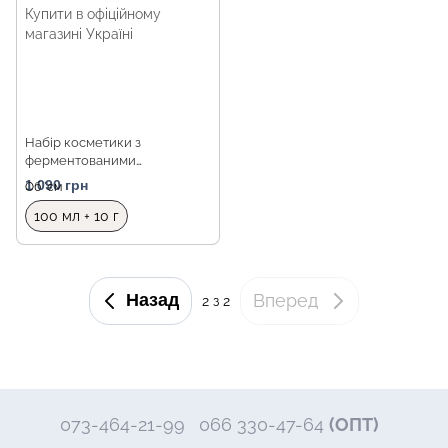
Набір косметики з
ферментованими
компонентами 2 в 1 Benton
1 090 грн
Об `єм
Fermentation Essence Set
100 мл + 10 г
Назад
Вперед
2
з 2
073-464-21-99
066 330-47-64
(ОПТ)