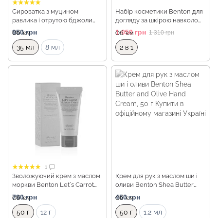
Сироватка з муцином
Набір косметики Benton для
равлика і отрутою бджоли
догляду за шкірою навколо
Benton Snail Bee Ultimate
очей
950 грн
1 050 грн
1 310 грн
Об `єм
Об `єм
Serum, 35мл
35 мл
8 мл
2 в 1
1
Зволожуючий крем з маслом
Крем для рук з маслом ши і
моркви Benton Let`s Carrot
оливи Benton Shea Butter
Moisture Cream, 50 г
and Olive Hand Cream, 50 г
790 грн
450 грн
Об `єм
Об `єм
50 г
12 г
50 г
1.2 мл