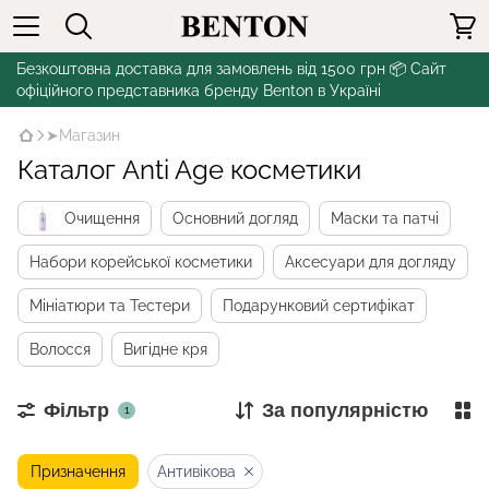
Безкоштовна доставка для замовлень від 1500 грн 📦 Сайт
офіційного представника бренду Benton в Україні
➤Магазин
Каталог Anti Age косметики
Очищення
Основний догляд
Маски та патчі
Набори корейської косметики
Аксесуари для догляду
Мініатюри та Тестери
Подарунковий сертифікат
Волосся
Вигідне кря
Фільтр
За популярністю
1
Призначення
Антивікова