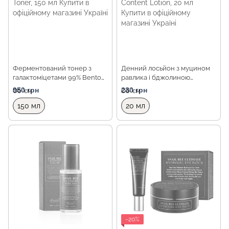
Ферментований тонер з
Денний лосьйон з муцином
галактоміцетами 99% Benton
равлика і бджолиною
Fermentation Galactomyces
отрутою Benton Snail Bee
950 грн
230 грн
Об `єм
Об `єм
99 Skin Toner, 150 мл
High Content Lotion, 20 мл
150 мл
20 мл
−20%