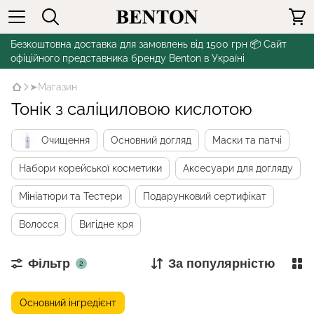
Безкоштовна доставка для замовлень від 1500 грн 📦 Сайт
офіційного представника бренду Benton в Україні
➤Магазин
Тонік з саліциловою кислотою
Очищення
Основний догляд
Маски та патчі
Набори корейської косметики
Аксесуари для догляду
Мініатюри та Тестери
Подарунковий сертифікат
Волосся
Вигідне кря
Фільтр
За популярністю
2
Основний інгредієнт