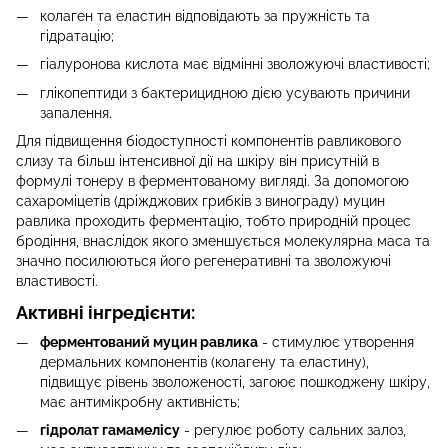
колаген та еластин відповідають за пружність та
гідратацію;
гіалуронова кислота має відмінні зволожуючі властивості;
глікопептиди з бактерицидною дією усувають причини
запалення.
Для підвищення біодоступності компонентів равликового
слизу та більш інтенсивної дії на шкіру він присутній в
формулі тонеру в ферментованому вигляді. За допомогою
сахароміцетів (дріжджових грибків з винограду) муцин
равлика проходить ферментацію, тобто природній процес
бродіння, внаслідок якого зменшується молекулярна маса та
значно посилюються його регенеративні та зволожуючі
властивості.
Активні інгредієнти:
ферментований муцин равлика
- стимулює утворення
дермальних компонентів (колагену та еластину),
підвищує рівень зволоженості, загоює пошкоджену шкіру,
має антимікробну активність;
гідролат гамамелісу
- регулює роботу сальних залоз,