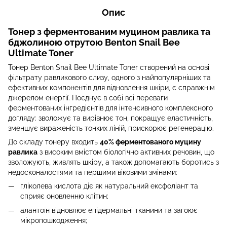
Опис
Тонер з ферментованим муцином равлика та
бджолиною отрутою Benton Snail Bee
Ultimate Toner
Тонер Benton Snail Bee Ultimate Toner створений на основі
фільтрату равликового слизу, одного з найпопулярніших та
ефективних компонентів для відновлення шкіри, є справжнім
джерелом енергії. Поєднує в собі всі переваги
ферментованих інгредієнтів для інтенсивного комплексного
догляду: зволожує та вирівнює тон, покращує еластичність,
зменшує вираженість тонких ліній, прискорює регенерацію.
До складу тонеру входить
40% ферментованого муцину
равлика
з високим вмістом біологічно активних речовин, що
зволожують, живлять шкіру, а також допомагають боротись з
недосконалостями та першими віковими змінами:
гліколева кислота діє як натуральний ексфоліант та
сприяє оновленню клітин;
алантоїн відновлює епідермальні тканини та загоює
мікропошкодження;