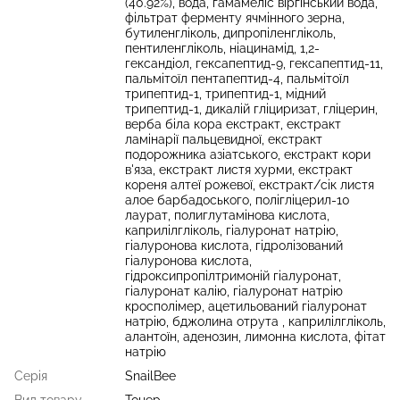
(40.92%), вода, гамамеліс віргінський вода,
фільтрат ферменту ячмінного зерна,
бутиленгліколь, дипропіленгліколь,
пентиленгліколь, ніацинамід, 1,2-
гександіол, гексапептид-9, гексапептид-11,
пальмітоїл пентапептид-4, пальмітоїл
трипептид-1, трипептид-1, мідний
трипептид-1, дикалій гліциризат, гліцерин,
верба біла кора екстракт, екстракт
ламінарії пальцевидної, екстракт
подорожника азіатського, екстракт кори
в'яза, екстракт листя хурми, екстракт
кореня алтеї рожевої, екстракт/сік листя
алое барбадоського, полігліцерил-10
лаурат, полиглутамінова кислота,
каприлілгліколь, гіалуронат натрію,
гіалуронова кислота, гідролізований
гіалуронова кислота,
гідроксипропілтримоній гіалуронат,
гіалуронат калію, гіалуронат натрію
кросполімер, ацетильований гіалуронат
натрію, бджолина отрута , каприлілгліколь,
алантоїн, аденозин, лимонна кислота, фітат
натрію
Серія
SnailBee