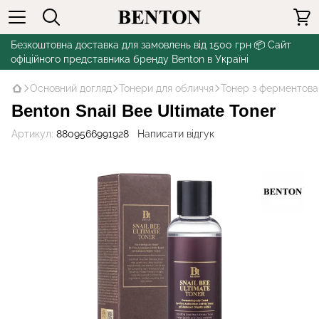
Безкоштовна доставка для замовлень від 1500 грн 📦 Сайт
офіційного представника бренду Benton в Україні
Основний догляд
Тонери для обличчя
Тонер з ферментова
Benton Snail Bee Ultimate Toner
Артикул:
8809566991928
Написати відгук