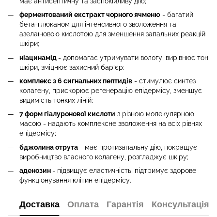
має антисептичну та заспокійливу дію;
ферментований екстракт чорного ячменю
- багатий
бета-глюканом для інтенсивного зволоження та
азелаїновою кислотою для зменшення запальних реакцій
шкіри;
ніацинамід
- допомагає утримувати вологу, вирівнює тон
шкіри, зміцнює захисний бар’єр;
комплекс з 6 сигнальних пептидів
- стимулює синтез
колагену, прискорює регенерацію епідермісу, зменшує
видимість тонких ліній;
7 форм гіалуронової кислоти
з різною молекулярною
масою - надають комплексне зволоження на всіх рівнях
епідермісу;
бджолина отрута
- має протизапальну дію, покращує
виробництво власного колагену, розгладжує шкіру;
аденозин
- підвищує еластичність, підтримує здорове
функціонування клітин епідермісу.
Доставка
Оплата
Гарантія
Консультація