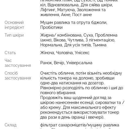
пігментних плям, Від сухості, Від темних
кіл, Відновлювальна, Для сяйва шкіри,
Ліфтинг, Матуюча, Зволоження та
живлення, Акне, Пост акне
Основний
Муцин равлика та отрута бджоли,
інгредієнт
Пробіотики
Тип шкіри
Жирна/ комбінована, Суха, Проблемна
(акне), Вікова, Чутлива, З пігментацією,
Нормальна, Для усіх типів, Тьмяна
Стать
Жіноча, Чоловіча, Унісекс
Час
Ранок, Вечір, Універсальна
застосування
Спосіб
Очистіть обличчя, потім візьміть необхідну
застосування
кількість тонера на долоню, зробивши
одне-два натискання на дозатор.
Рівномірно розподіліть по обличчю і шиї до
повного вбирання.
Продовжіть ваш щоденний догляд за
шкірою нанесенням есенції, сироватки та /
або крему. Для максимального ефекту
рекомендується використовувати тонер
два рази в день (вранці і ввечері).
Склад
фільтрат сахароміцетів/муцину равлика