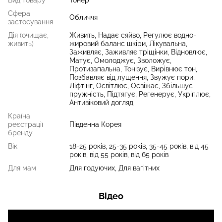
Вид товару
Тонер
Сфера
Обличчя
застосування
Дія (очищає,
Живить, Надає сяйво, Регулює водно-
живить)
жировий баланс шкіри, Лікувальна,
Заживляє, Заживляє тріщінки, Відновлює,
Матує, Омолоджує, Зволожує,
Протизапальна, Тонізує, Вирівнює тон,
Позбавляє від лущення, Звужує пори,
Ліфтінг, Освітлює, Освіжає, Збільшує
пружність, Підтягує, Регенерує, Укріплює,
Антивіковий догляд
Країна
реєстрації
Південна Корея
бренду
Вік
18-25 років, 25-35 років, 35-45 років, від 45
років, від 55 років, від 65 років
Для мам
Для годуючих, Для вагітних
Відео