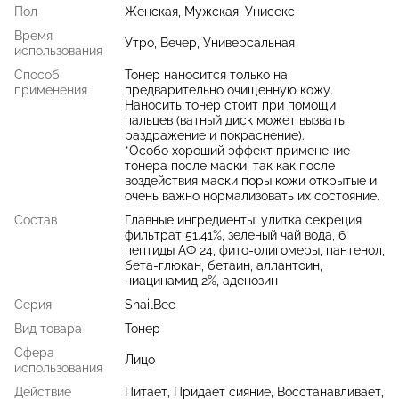
Пол
Женская, Мужская, Унисекс
Время
Утро, Вечер, Универсальная
использования
Способ
Тонер наносится только на
применения
предварительно очищенную кожу.
Наносить тонер стоит при помощи
пальцев (ватный диск может вызвать
раздражение и покраснение).
*Особо хороший эффект применение
тонера после маски, так как после
воздействия маски поры кожи открытые и
очень важно нормализовать их состояние.
Состав
Главные ингредиенты: улитка секреция
фильтрат 51.41%, зеленый чай вода, 6
пептиды АФ 24, фито-олигомеры, пантенол,
бета-глюкан, бетаин, аллантоин,
ниацинамид 2%, аденозин
Серия
SnailBee
Вид товара
Тонер
Сфера
Лицо
использования
Действие
Питает, Придает сияние, Восстанавливает,