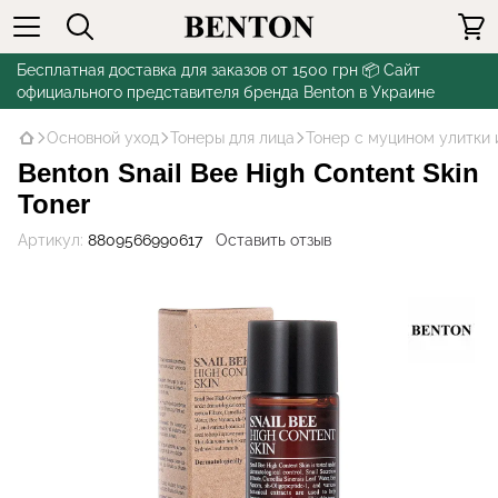
Бесплатная доставка для заказов от 1500 грн 📦 Сайт
официального представителя бренда Benton в Украине
Основной уход
Тонеры для лица
Тонер с муцином улитки и
Benton Snail Bee High Content Skin
Toner
Артикул:
8809566990617
Оставить отзыв