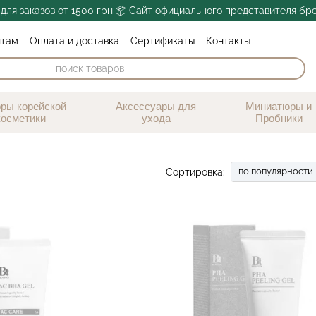
для заказов от 1500 грн 📦 Сайт официального представителя бр
нтам
Оплата и доставка
Сертификаты
Контакты

Блог
Обмен и возврат
Публичная оферта
ры корейской
Аксессуары для
Миниатюры и
косметики
ухода
Пробники
по популярности
Сортировка: