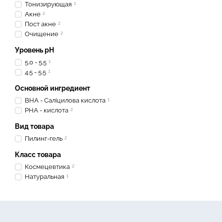
Тонизирующая
1
Акне
2
Пост акне
2
Очищение
2
Уровень pH
5.0 - 5.5
1
4.5 - 5.5
1
Основной ингредиент
BHA - Саліцилова кислота
1
PHA - кислота
2
Вид товара
Пилинг-гель
2
Класс товара
Космецевтика
2
Натуральная
1