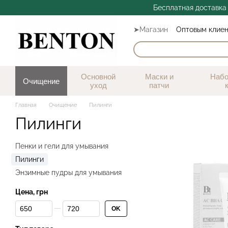
Перейти к основному контенту
Бесплатная доставка 
➤Магазин
Оптовым клие
Отзывы
Основной
Маски и
Набо
Очищение
уход
патчи
Главная
Очищение
Пилинги
Пилинги
Пенки и гели для умывания
Пилинги
Энзимные пудры для умывания
Цена, грн
От Цена, грн
До Цена, грн
OK