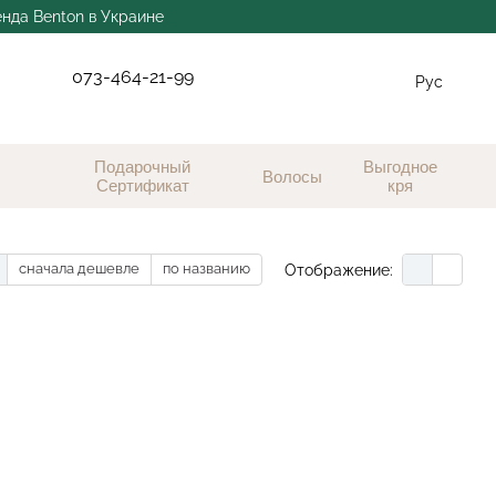
енда Benton в Украине
073-464-21-99
Рус
Подарочный
Выгодное
Волосы
Сертификат
кря
сначала дешевле
по названию
Отображение: