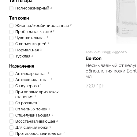
Тип товара
Полноразмерный
2
Тип кожи
Жирная/комбинированная
2
Проблемная (акне)
2
Чувствительная
1
С пигментацией
1
Нормальная
2
Артикул: 8809566990020
Тусклая
2
Benton
Несмываемый отшелуш
Назначение
обновления кожи Bento
Антивозрастная
1
мл
Антиоксидантная
2
720 грн
От купероза
1
При первых признаках
старения
1
От розацеа
1
От черных точек
2
Отшелушивающая
2
Восстанавливающая
2
Для сияния кожи
1
Противовоспалительная
2