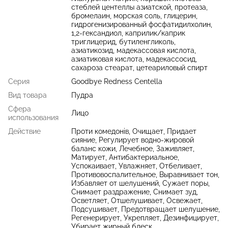
стеблей центеллы азиатской, протеаза,
бромелаин, морская соль, глицерин,
гидрогенизированный фосфатидилхолин,
1,2-гександиол, каприлик/каприк
триглицерид, бутиленгликоль,
азиатикозид, мадекассовая кислота,
азиатиковая кислота, мадекассосид,
сахароза стеарат, цетеариловый спирт
Серия
Goodbye Redness Centella
Вид товара
Пудра
Сфера
Лицо
использования
Действие
Проти комедонів, Очищает, Придает
сияние, Регулирует водно-жировой
баланс кожи, Лечебное, Заживляет,
Матирует, Антибактериальное,
Успокаивает, Увлажняет, Отбеливает,
Противовоспалительное, Выравнивает тон,
Избавляет от шелушений, Сужает поры,
Снимает раздражение, Снимает зуд,
Осветляет, Отшелушивает, Освежает,
Подсушивает, Предотвращает шелушение,
Регенерирует, Укрепляет, Дезинфицирует,
Убирает жирный блеск