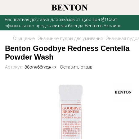
Бесплатная доставка для заказов от 1500 грн 📦 Сайт
официального представителя бренда Benton в Украине
Очищение
Энзимные пудры для умывания
Энзимная пудра
Benton Goodbye Redness Centella
Powder Wash
Артикул:
8809566991547
Оставить отзыв