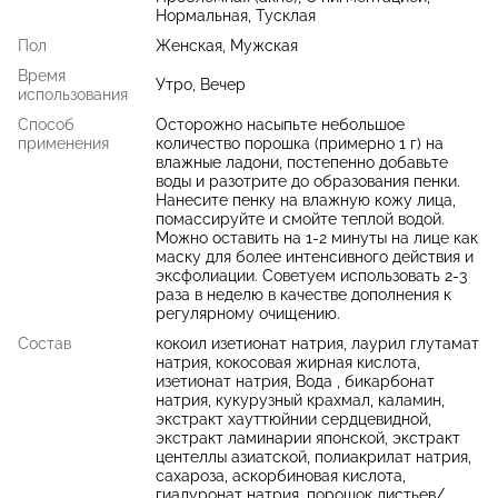
Нормальная, Тусклая
Пол
Женская, Мужская
Время
Утро, Вечер
использования
Способ
Осторожно насыпьте небольшое
применения
количество порошка (примерно 1 г) на
влажные ладони, постепенно добавьте
воды и разотрите до образования пенки.
Нанесите пенку на влажную кожу лица,
помассируйте и смойте теплой водой.
Можно оставить на 1-2 минуты на лице как
маску для более интенсивного действия и
эксфолиации. Советуем использовать 2-3
раза в неделю в качестве дополнения к
регулярному очищению.
Состав
кокоил изетионат натрия, лаурил глутамат
натрия, кокосовая жирная кислота,
изетионат натрия, Вода , бикарбонат
натрия, кукурузный крахмал, каламин,
экстракт хауттюйнии сердцевидной,
экстракт ламинарии японской, экстракт
центеллы азиатской, полиакрилат натрия,
сахароза, аскорбиновая кислота,
гиалуронат натрия, порошок листьев/