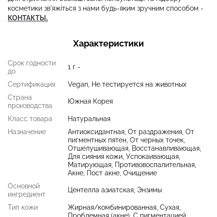
косметики зв'яжіться з нами будь-яким зручним способом -
КОНТАКТЫ.
Характеристики
Срок годности
1 г -
до
Сертификация
Vegan, Не тестируется на животных
Страна
Южная Корея
производства
Класс товара
Натуральная
Назначение
Антиоксидантная, От раздражения, От
пигментных пятен, От черных точек,
Отшелушивающая, Восстанавливающая,
Для сияния кожи, Успокаивающая,
Матирующая, Противовоспалительная,
Акне, Пост акне, Очищение
Основной
Центелла азиатская, Энзимы
ингредиент
Тип кожи
Жирная/комбинированная, Сухая,
Проблемная (акне), С пигментацией,