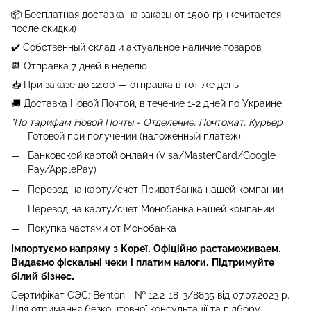
📦 Бесплатная доставка на заказы от
1500 грн (считается
после скидки)
✔️ Собственный склад и актуальное наличие товаров
📆 Отправка 7 дней в неделю
📥 При заказе до 12:00 — отправка в тот же день
🚚 Доставка Новой Почтой, в течение 1-2 дней по Украине
*По тарифам Новой Почты - Отделение, Почтомат, Курьер
Готовой при получении (наложенный платеж)
Банковской картой онлайн (Visa/MasterCard/Google
Pay/ApplePay)
Перевод на карту/счет Приватбанка нашей компании
Перевод на карту/счет Монобанка нашей компании
Покупка частями от Монобанка
Імпортуємо напряму з Кореї. Офіційно растаможиваем.
Видаємо фіскальні чеки і платим налоги. Підтримуйте
білий бізнес.
Сертифікат СЭС: Benton - № 12.2-18-3/8835 від 07.07.2023 р.
Для отримання безкоштовної консультації та підбору