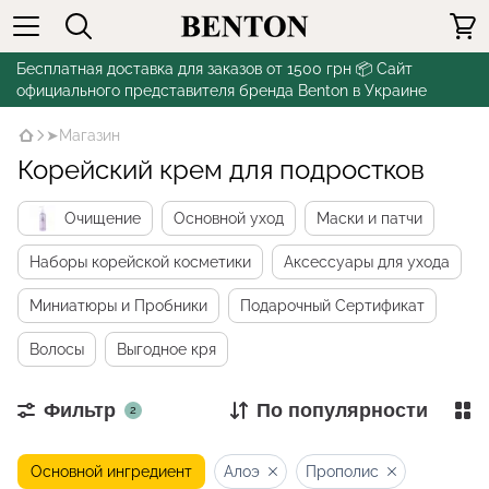
Бесплатная доставка для заказов от 1500 грн 📦 Сайт
официального представителя бренда Benton в Украине
➤Магазин
Корейский крем для подростков
Очищение
Основной уход
Маски и патчи
Наборы корейской косметики
Аксессуары для ухода
Миниатюры и Пробники
Подарочный Сертификат
Волосы
Выгодное кря
Фильтр
По популярности
2
Основной ингредиент
Алоэ
Прополис