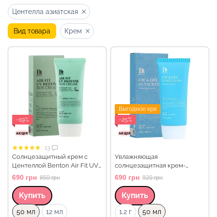
Центелла азиатская
Вид товара
Крем
Выгодное кря
−19%
−25%
13
Солнцезащитный крем с
Увлажняющая
Центеллой Benton Air Fit UV
солнцезащитная крем-
defense Sun Cream
сыворотка с центеллой
690 грн
690 грн
850 грн
920 грн
SPF50+/PA++++, 50 мл
Benton CICA Gel Sunscreen
Serum SPF50/PA++++, 50 мл
Купить
Купить
Объем
Объем
50 мл
12 мл
1.2 г
50 мл