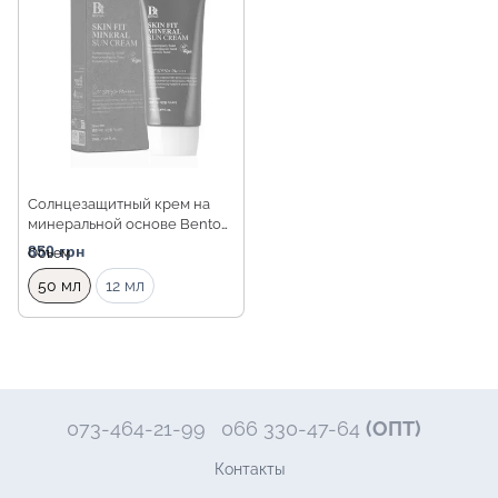
Солнцезащитный крем на
минеральной основе Benton
Skin Fit Mineral Sun Cream
850 грн
Объем
SPF50+/PA++++, 50 мл
50 мл
12 мл
073-464-21-99
066 330-47-64
(ОПТ)
Контакты