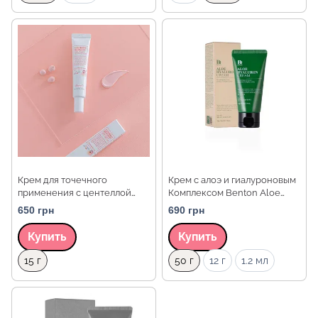
Крем для точечного
Крем с алоэ и гиалуроновым
применения с центеллой
Комплексом Benton Aloe
азиатской Benton Goodbye
Hyaluron Cream, 50 г
650 грн
690 грн
Redness Centella Spot Cream,
15 г
Купить
Купить
Объем
Объем
15 г
50 г
12 г
1.2 мл