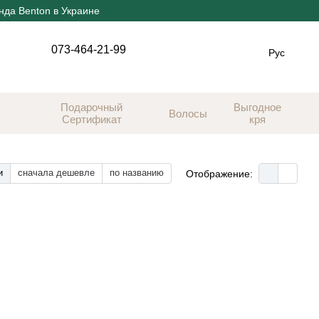
нда Benton в Украине
073-464-21-99
Рус
Подарочный
Выгодное
Волосы
Сертификат
кря
и
сначала дешевле
по названию
Отображение: