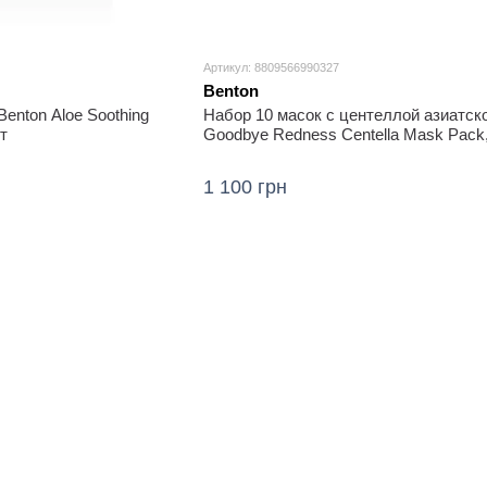
Артикул: 8809566990327
Benton
enton Aloe Soothing
Набор 10 масок с центеллой азиатск
т
Goodbye Redness Centella Mask Pack,
1 100 грн