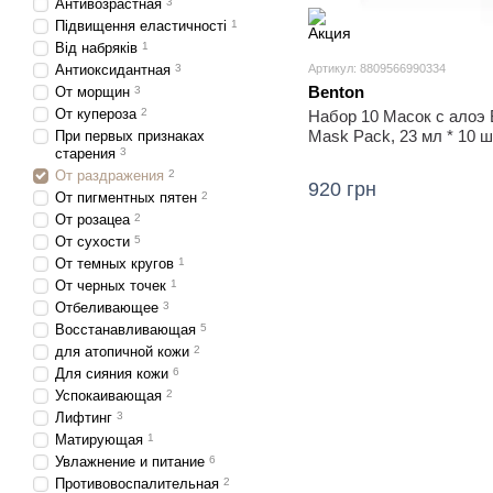
Антивозрастная
3
Підвищення еластичності
1
Від набряків
1
Антиоксидантная
3
Артикул: 8809566990334
Benton
От морщин
3
От купероза
2
Набор 10 Масок с алоэ B
Mask Pack, 23 мл * 10 ш
При первых признаках
старения
3
От раздражения
2
920 грн
От пигментных пятен
2
От розацеа
2
От сухости
5
От темных кругов
1
От черных точек
1
Отбеливающее
3
Восстанавливающая
5
для атопичной кожи
2
Для сияния кожи
6
Успокаивающая
2
Лифтинг
3
Матирующая
1
Увлажнение и питание
6
Противовоспалительная
2