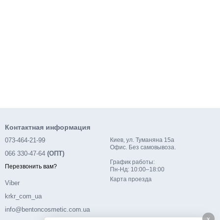
Контактная информация
073-464-21-99
Киев, ул. Туманяна 15а
Офис. Без самовывоза.
066 330-47-64
(ОПТ)
График работы:
Перезвонить вам?
Пн-Нд: 10:00–18:00
Карта проезда
Viber
krkr_com_ua
info@bentoncosmetic.com.ua
x