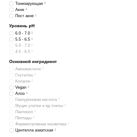
Тонизирующая
4
Акне
3
Пост акне
1
Уровень pH
6.0 - 7.0
1
5.5 - 6.5
1
5.0 - 7.0
0
4.5 - 6.5
0
Основной ингредиент
Амінокислоти
0
Глутатіон
0
Колаген
0
Vegan
2
Алоэ
1
Гиалуроновая кислота
0
Муцин улитки и яд пчелы
0
Пантенол
0
Пептиды
0
Ферментативная косметика
0
Центелла азиатская
1