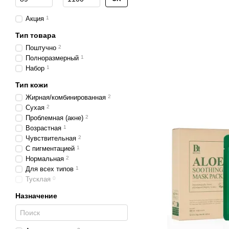
Акция
1
Тип товара
Поштучно
2
Полноразмерный
1
Набор
1
Тип кожи
Жирная/комбинированная
2
Сухая
2
Проблемная (акне)
2
Возрастная
1
Чувствительная
2
С пигментацией
1
Нормальная
2
Для всех типов
1
Тусклая
0
Назначение