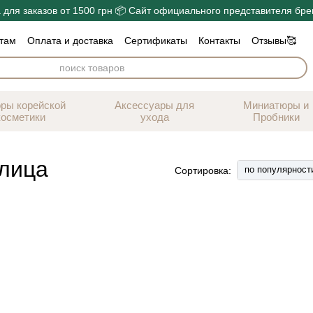
 для заказов от 1500 грн 📦 Сайт официального представителя бре
там
Оплата и доставка
Сертификаты
Контакты
Отзывы🥰
лог
Обмен и возврат
Публичная оферта
ры корейской
Аксессуары для
Миниатюры и
косметики
ухода
Пробники
 лица
по популярност
Сортировка: