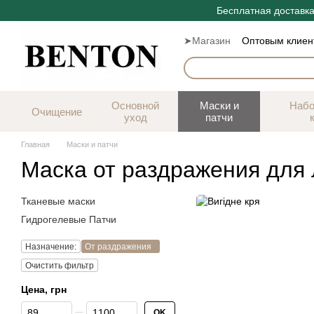
Перейти к основному контенту
Бесплатная доставка
➤Магазин
Оптовым клиен
Б
Основной
Маски и
Набо
Очищение
уход
патчи
Главная
Маски и патчи
Маска от раздражения для
Тканевые маски
Гидрогелевые Патчи
Назначение:
От раздражения
Очистить фильтр
Цена, грн
От Цена, грн
До Цена, грн
OK