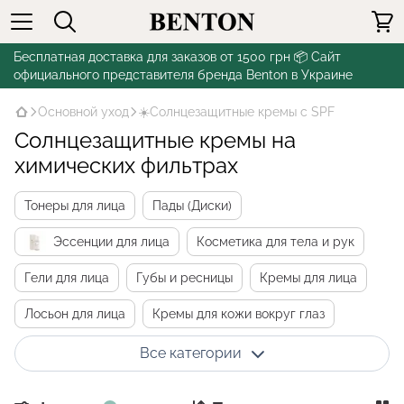
Бесплатная доставка для заказов от 1500 грн 📦 Сайт
официального представителя бренда Benton в Украине
Основной уход
☀️Солнцезащитные кремы с SPF
Солнцезащитные кремы на
химических фильтрах
Тонеры для лица
Пады (Диски)
Эссенции для лица
Косметика для тела и рук
Гели для лица
Губы и ресницы
Кремы для лица
Лосьон для лица
Кремы для кожи вокруг глаз
Мисты и спреи
Все категории
☀️Солнцезащитные кремы с SPF