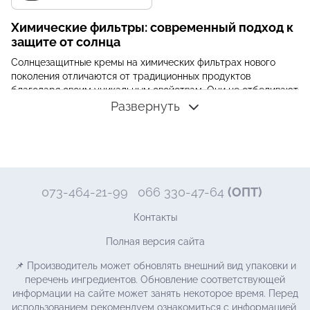
Химические фильтры: современный подход к
защите от солнца
Солнцезащитные кремы на химических фильтрах нового
поколения отличаются от традиционных продуктов
благодаря своим уникальным свойствам. Они не отбеливают
кожу и созданы для того, чтобы придавать коже
Развернуть
комплексную защиту от UVA и UVB лучей и обеспечивать
комфортное нанесение. Химические фильтры работают,
поглощая солнечные лучи вместо отражения их, как это
делают физические фильтры.
Выбор солнцезащитного крема в
073-464-21-99
066 330-47-64
(ОПТ)
соответствии с вашей кожей
Солнцезащитные кремы на химических фильтрах подходят
Контакты
для разных типов кожи, включая жирную, сухую,
Полная версия сайта
комбинированную и нормальную. Они легко наносятся,
быстро впитываются и не оставляют ощущения липкости
📌 Производитель может обновлять внешний вид упаковки и
или белых следов на коже. Для подбора под ваш тип кожи
перечень ингредиентов. Обновление соответствующей
можете воспользоваться удобными фильтрами у нас на
информации на сайте может занять некоторое время. Перед
сайте, либо же связаться с нами для получения бесплатной
использованием рекомендуем ознакомиться с информацией,