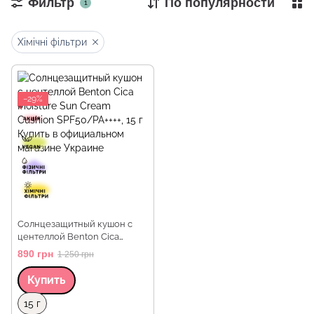
Фильтр
По популярности
1
Хімічні фільтри
−29%
Солнцезащитный кушон с
центеллой Benton Cica
Moisture Sun Cream Cushion
890 грн
1 250 грн
SPF50/PA++++, 15 г
Купить
Объем
15 г