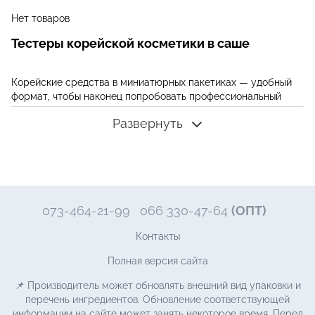
Нет товаров
Тестеры корейской косметики в саше
Корейские средства в миниатюрных пакетиках — удобный
формат, чтобы наконец попробовать профессиональный
уход за кожей в домашних условиях. Можно купить
Развернуть
совершенно недорого целый уходовый комплекс и
определиться, подходит бренд или лучше продолжить
поиски.
Согласитесь, гораздо приятней получить ожидаемый эффект
от мини-пробника и после заказать уже проверенный набор,
чем выбрать косметику, которая будет пылиться на полке.
073-464-21-99
066 330-47-64
(ОПТ)
Ассортимент пробников в магазине KRKR
Контакты
Полная версия сайта
Каталог презентует наборы косметики в саше корейских
брендов Needly, Dr.Ceuracle и Benton. Линейки предлагают
📌 Производитель может обновлять внешний вид упаковки и
5-ти ступенчатый уход, доступна серия продуктов для ухода
перечень ингредиентов. Обновление соответствующей
за кожей лица. Также, получится найти комплекты для
информации на сайте может занять некоторое время. Перед