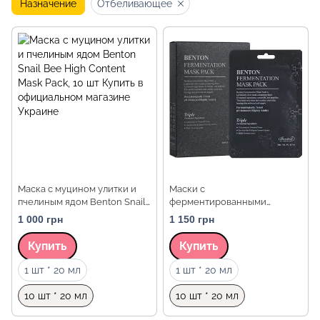
Назначение
Отбеливающее
Маска с муцином улитки и
Маски с
пчелиным ядом Benton Snail
ферментированными
Bee High Content Mask Pack,
компонентами и пептидами
1 000 грн
1 150 грн
10 шт
Benton Fermentation Mask
Pack
Купить
Купить
Объем
Объем
1 шт * 20 мл
1 шт * 20 мл
10 шт * 20 мл
10 шт * 20 мл