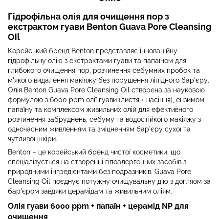
Гідрофільна олія для очищення пор з
екстрактом гуави Benton Guava Pore Cleansing
Oil
Корейський бренд Benton представляє інноваційну
гідрофільну олію з екстрактами гуави та папаїном для
глибокого очищення пор, розчинення себумних пробок та
м'якого видалення макіяжу без порушення ліпідного бар'єру.
Олія Benton Guava Pore Cleansing Oil створена за науковою
формулою з 6000 ppm олії гуави (листя + насіння), ензимом
папаїну та комплексом живильних олій для ефективного
розчинення забруднень, себуму та водостійкого макіяжу з
одночасним живленням та зміцненням бар'єру сухої та
чутливої шкіри.
Benton – це корейський бренд чистої косметики, що
спеціалізується на створенні гіпоалергенних засобів з
природними інгредієнтами без подразників. Guava Pore
Cleansing Oil поєднує потужну очищувальну дію з догляом за
бар'єром завдяки церамідам та живильним оліям.
Олія гуави 6000 ppm + папаїн + церамід NP для
очищення