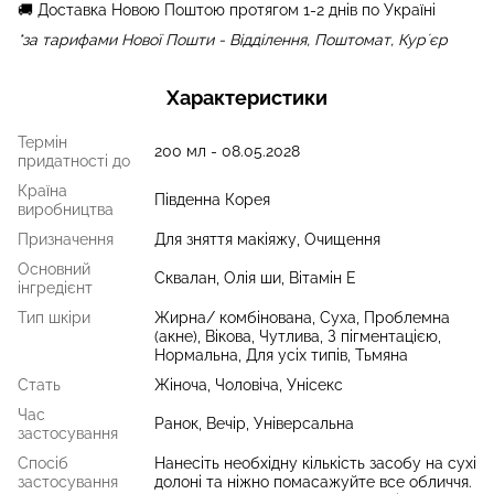
🚚 Доставка Новою Поштою протягом 1-2 днів по Україні
*за тарифами Нової Пошти - Відділення, Поштомат, Курʼєр
Характеристики
Термін
200 мл - 08.05.2028
придатності до
Країна
Південна Корея
виробництва
Призначення
Для зняття макіяжу, Очищення
Основний
Сквалан, Олія ши, Вітамін Е
інгредієнт
Тип шкіри
Жирна/ комбінована, Суха, Проблемна
(акне), Вікова, Чутлива, З пігментацією,
Нормальна, Для усіх типів, Тьмяна
Стать
Жіноча, Чоловіча, Унісекс
Час
Ранок, Вечір, Універсальна
застосування
Спосіб
Нанесіть необхідну кількість засобу на сухі
застосування
долоні та ніжно помасажуйте все обличчя.