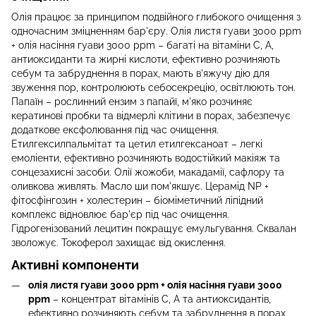
Олія працює за принципом подвійного глибокого очищення з
одночасним зміцненням бар'єру. Олія листя гуави 3000 ppm
+ олія насіння гуави 3000 ppm – багаті на вітаміни С, А,
антиоксиданти та жирні кислоти, ефективно розчиняють
себум та забруднення в порах, мають в'яжучу дію для
звуження пор, контролюють себосекрецію, освітлюють тон.
Папаїн – рослинний ензим з папайї, м'яко розчиняє
кератинові пробки та відмерлі клітини в порах, забезпечує
додаткове ексфолювання під час очищення.
Етилгексилпальмітат та цетил етилгексаноат – легкі
емоліенти, ефективно розчиняють водостійкий макіяж та
сонцезахисні засоби. Олії жожоби, макадамії, сафлору та
оливкова живлять. Масло ши пом'якшує. Церамід NP +
фітосфінгозин + холестерин – біоміметичний ліпідний
комплекс відновлює бар'єр під час очищення.
Гідрогенізований лецитин покращує емульгування. Сквалан
зволожує. Токоферол захищає від окислення.
Активні компоненти
олія листя гуави 3000 ppm + олія насіння гуави 3000
ppm
– концентрат вітамінів С, А та антиоксидантів,
ефективно розчиняють себум та забруднення в порах,