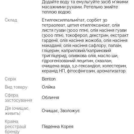
Додайте воду та емульгуйте засіб м’якими
масажними рухами. Ретельно змийте
теплою водою.
Склад
Етилгексилпальмітат, сорбет 30
тетраолеат, цетил етилгексаноат, олія
листя гуави (3000 ппм), олія насіння гуави
(3000 ппм), токоферол, декстрин, екстракт
гарденії, олія насіння жожоба, олія насіння
макадамії, олія насіння сафлору, папаїн,
гліцерин, каприловий/каприновий
тригліцерид, оливкова олія, масло ши,
гідрогенізований лецитин, сквалан,
очищена вода, 1,2-гександіол, холестерин,
керамід НП, фітосфінгозин, ароматизатор.
Серія
Benton
Вид товару
Олійка
Сфера
Обличчя
застосування
Дія (очищає,
Очищає, Зволожує
живить)
Країна
реєстрації
Південна Корея
бренду