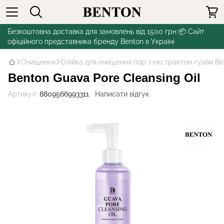
Безкоштовна доставка для замовлень від 1500 грн 📦 Сайт
офіційного представника бренду Benton в Україні
Очищення
Олійка для очищення пор з екстрактом гуави Ben
Benton Guava Pore Cleansing Oil
Артикул:
8809566993311
Написати відгук