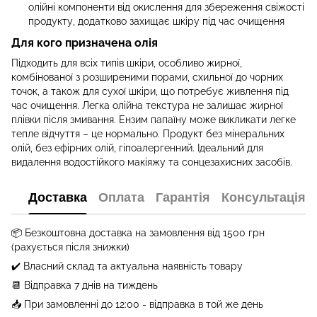
олійні компоненти від окислення для збереження свіжості
продукту, додатково захищає шкіру під час очищення
Для кого призначена олія
Підходить для всіх типів шкіри, особливо жирної,
комбінованої з розширеними порами, схильної до чорних
точок, а також для сухої шкіри, що потребує живлення під
час очищення. Легка олійна текстура не залишає жирної
плівки після змивання. Ензим папаїну може викликати легке
тепле відчуття – це нормально. Продукт без мінеральних
олій, без ефірних олій, гіпоалергенний. Ідеальний для
видалення водостійкого макіяжу та сонцезахисних засобів.
Доставка
Оплата
Гарантія
Консультація
📦 Безкоштовна доставка на замовлення від
1500
грн
(рахується після знижки)
✔️ Власний склад та актуальна наявність товару
📆 Відправка 7 днів на тиждень
📥 При замовленні до 12:00 - відправка в той же день