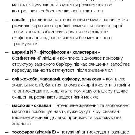
мають в'яжучу дію для звуження розширених пор,
контролюють себосекрецію, освітлюють тон
папаїн
– рослинний протеолітичний ензим з папайї, м'яко
розчиняє кератинові пробки, відмерлі клітини та чорні
точки в порах, забезпечує додаткове делікатне
ексфолювання під час очищення без механічного
травмування
церамід NP + фітосфінгозин + холестерин
–
біоміметичний ліпідний комплекс, відновлює природну
структуру захисного бар'єру під час очищення, запобігає
пересушуванню та стягнутості після змивання олії
олії жожоби, макадамії, сафлору, оливкова
– комплекс
живильних олій, багатих на омега-жирні кислоти, вітаміни
та антиоксиданти, живлять та пом'якшують шкіру під час
очищення, розчиняють водостійкий макіяж
масло ші + сквалан
– інтенсивне живлення та зволоження:
масло ші пом'якшує навіть дуже суху шкіру, сквалан
(біоміметичний ліпід) легко проникає та зволожує без
жирності
токоферол (вітамін Е)
– потужний антиоксидант, захищає