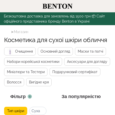
Безкоштовна доставка для замовлень від 1500 грн 📦 Сайт
офіційного представника бренду Benton в Україні
➤Магазин
Косметика для сухої шкіри обличчя
Очищення
Основний догляд
Маски та патчі
Набори корейської косметики
Аксесуари для догляду
Мініатюри та Тестери
Подарунковий сертифікат
Волосся
Вигідне кря
Фільтр
За популярністю
1
Тип шкіри
Суха