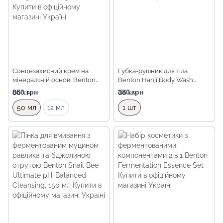
Сонцезахисний крем на
Губка-рушник для тіла
мінеральній основі Benton
Benton Hanji Body Wash
Skin Fit Mineral Sun Cream
Towel
850 грн
380 грн
Об `єм
Об `єм
SPF50+/PA++++, 50 мл
50 мл
12 мл
1 шт