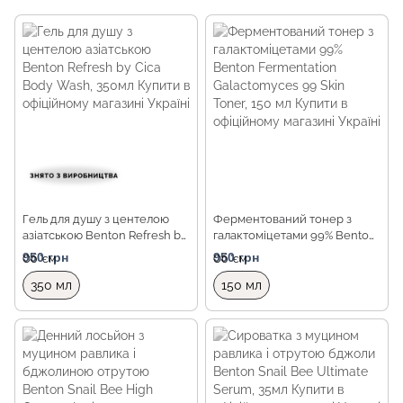
Гель для душу з центелою
Ферментований тонер з
азіатською Benton Refresh by
галактоміцетами 99% Benton
Cica Body Wash, 350мл
Fermentation Galactomyces
950 грн
950 грн
Об `єм
Об `єм
99 Skin Toner, 150 мл
350 мл
150 мл