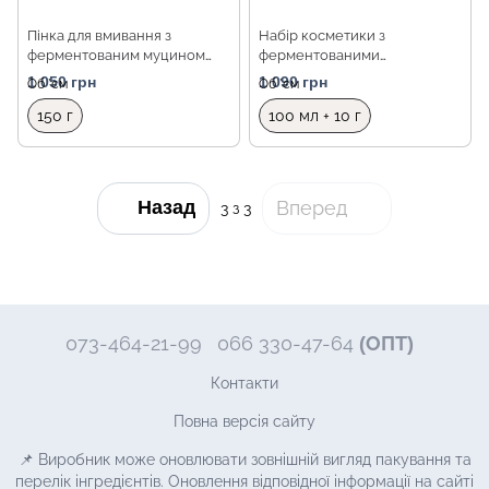
Пінка для вмивання з
Набір косметики з
ферментованим муцином
ферментованими
равлика та бджолиною
компонентами 2 в 1 Benton
1 050 грн
1 090 грн
Об `єм
Об `єм
отрутою Benton Snail Bee
Fermentation Essence Set
Ultimate pH-Balanced
150 г
100 мл + 10 г
Cleansing, 150 мл
Назад
Вперед
3
з 3
073-464-21-99
066 330-47-64
(ОПТ)
Контакти
Повна версія сайту
📌 Виробник може оновлювати зовнішній вигляд пакування та
перелік інгредієнтів. Оновлення відповідної інформації на сайті