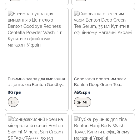
Ензимна пудра для вмивання
Сироватка с зеленим чаєм
з Центелою Benton Goodbye
Benton Deep Green Tea
Redness Centella Powder
Serum, 35 мл
40 грн
750 грн
Об `єм
Об `єм
Wash, 1 г
1 г
35 мл