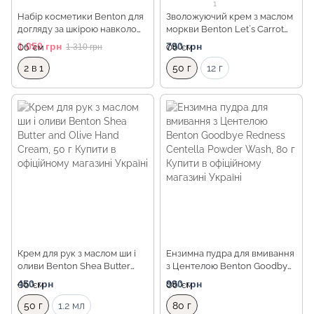
1
Набір косметики Benton для
Зволожуючий крем з маслом
догляду за шкірою навколо
моркви Benton Let`s Carrot
очей
Moisture Cream, 50 г
1 050 грн
790 грн
1 310 грн
Об `єм
Об `єм
2 в 1
50 г
12 г
Крем для рук з маслом ши і
Ензимна пудра для вмивання
оливи Benton Shea Butter
з Центелою Benton Goodbye
and Olive Hand Cream, 50 г
Redness Centella Powder
450 грн
990 грн
Об `єм
Об `єм
Wash, 80 г
50 г
1.2 мл
80 г