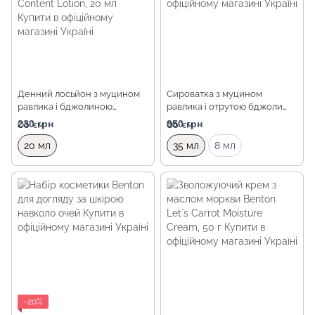
Денний лосьйон з муцином
Сироватка з муцином
равлика і бджолиною
равлика і отрутою бджоли
отрутою Benton Snail Bee
Benton Snail Bee Ultimate
230 грн
950 грн
Об `єм
Об `єм
High Content Lotion, 20 мл
Serum, 35мл
20 мл
35 мл
8 мл
−20%