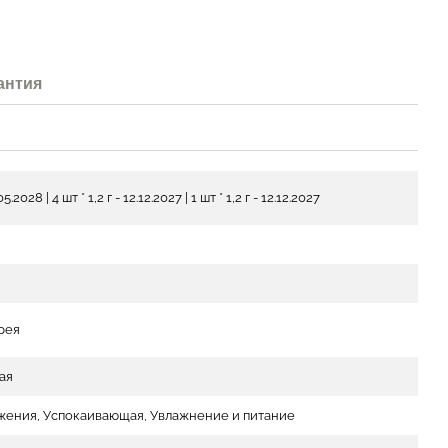
антия
5.2028 | 4 шт * 1,2 г - 12.12.2027 | 1 шт * 1,2 г - 12.12.2027
рея
ая
жения, Успокаивающая, Увлажнение и питание