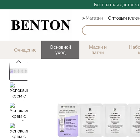
Перейти к основному контенту
Бесплатная доставка 
➤Магазин
Оптовым клие
Отзывы
Основной
Маски и
Набо
Очищение
уход
патчи