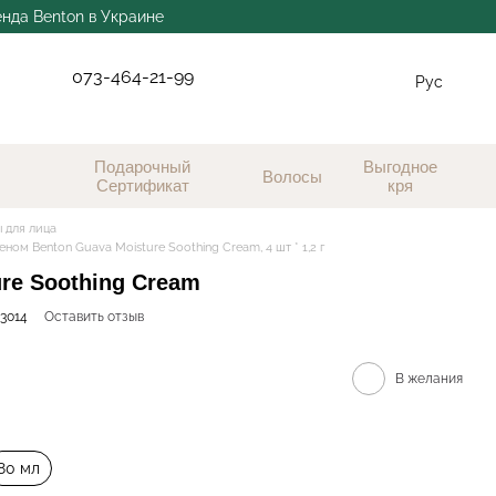
енда Benton в Украине
073-464-21-99
Рус
Подарочный
Выгодное
Волосы
Сертификат
кря
 для лица
ом Benton Guava Moisture Soothing Cream, 4 шт * 1,2 г
re Soothing Cream
3014
Оставить отзыв
В желания
80 мл