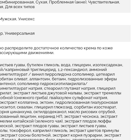
мбинированная, Сухая, Проблемная (акне), Чувствительная,
я, Для всех типов
Мужская, Унисекс
ер, Универсальная
о распределите достаточное количество крема по коже
массирующими движениями.
истьев гуавы, бутилен гликоль, вода, глицерин, изогексадекан,
й/каприновый триглицерид, 1,2-гександиол, аммоний
иметилтаурат / винил пирролидона сополимер, цетеарил
орбитан оливат, аллантоин, бетаин, гидролизованные эфиры
антенол, сополимер гидроксиэтилакрилата/
иметилтаурат натрия, стеароил глутамат натрия, глицерил
рилат, экстракт листьев джутовой мальвы, экстракт тремеллы
обной (снежного гриба), гвайазулен сульфонат натрия,
 экстракт коллагена, эктоин, гидролизованная гиалуроновая
нозитол, сквалан, глицерил глюкозид, сорбитан изостеарат,
корня цинанхума, октилдодеканол, масло рисових отрубей,
зованный лецитин, керамид НП, экстракт чеснока, экстракт
амелии китайской (зеленого чая), экстракт плодов люффы
ской, экстракт плодов гуавы, экстракт листьев гуавы,
олы, токоферол, каприлил гликоль, экстракт цветов примулы
экстракт сосны болотной, экстракт корня пуэрарии, экстракт
а Давида, фитостеролы, бета-глюкан, этилгексилглицерин,