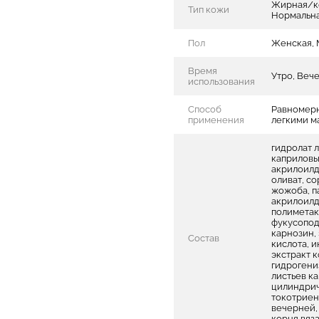
Жирная/ко
Тип кожи
Нормальна
Пол
Женская, 
Время
Утро, Веч
использования
Способ
Равномерн
применения
легкими 
гидролат л
каприловы
акрилоилд
оливат, с
жожоба, п
акрилоилд
полиметак
фукусопод
карнозин,
Состав
кислота, и
экстракт 
гидрогени
листьев к
цилиндриче
токотриен
вечерней, 
корня вяз