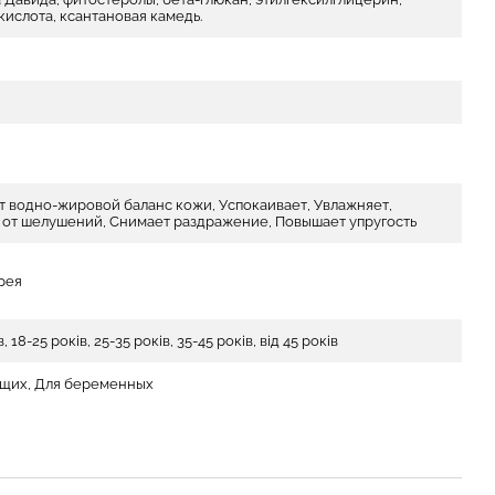
кислота, ксантановая камедь.
т водно-жировой баланс кожи, Успокаивает, Увлажняет,
 от шелушений, Снимает раздражение, Повышает упругость
рея
в, 18-25 років, 25-35 років, 35-45 років, від 45 років
щих, Для беременных