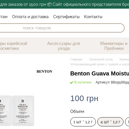
для заказов от 1500 грн 📦 Сайт официального представителя бр
нтам
Оплата и доставка
Сертификаты
Контакты

Блог
Обмен и возврат
Публичная оферта
ры корейской
Аксессуары для
Миниатюры и
косметики
ухода
Пробники
Главная
Основной уход
Кремы
Успокаивающий крем с гуавой и азулен
Benton Guava Moistu
✔️ В наличии
Артикул: 880956699
100 грн
Объем
1 шт * 1,2 г
4 шт * 1,2 г