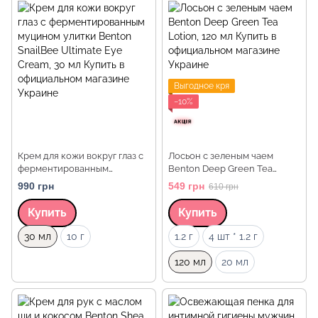
Выгодное кря
−10%
Крем для кожи вокруг глаз с
Лосьон с зеленым чаем
ферментированным
Benton Deep Green Tea
муцином улитки Benton
Lotion, 120 мл
990 грн
549 грн
610 грн
SnailBee Ultimate Eye Cream,
30 мл
Купить
Купить
Объем
Объем
30 мл
10 г
1.2 г
4 шт * 1.2 г
120 мл
20 мл