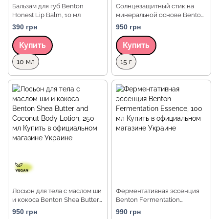
Бальзам для губ Benton
Солнцезащитный стик на
Honest Lip Balm, 10 мл
минеральной основе Benton
Mineral Sun Stick
390 грн
950 грн
SPF50+/PA++++ , 15 г
Купить
Купить
Объем
Объем
10 мл
15 г
Лосьон для тела с маслом ши
Ферментативная эссенция
и кокоса Benton Shea Butter
Benton Fermentation
and Coconut Body Lotion, 250
Essence, 100 мл
950 грн
990 грн
мл