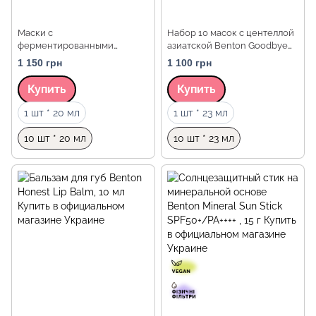
Маски с
Набор 10 масок с центеллой
ферментированными
азиатской Benton Goodbye
компонентами и пептидами
Redness Centella Mask Pack,
1 150 грн
1 100 грн
Benton Fermentation Mask
10 шт
Pack
Купить
Купить
Объем
Объем
1 шт * 20 мл
1 шт * 23 мл
10 шт * 20 мл
10 шт * 23 мл