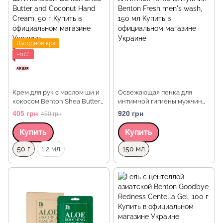
Выгодное кря
−10%
Крем для рук с маслом ши и
Освежающая пенка для
кокосом Benton Shea Butter
интимной гигиены мужчин
and Coconut Hand Cream, 50
Benton Fresh men's wash, 150
405 грн
920 грн
450 грн
г
мл
Купить
Купить
Объем
Объем
50 г
1.2 мл
150 мл