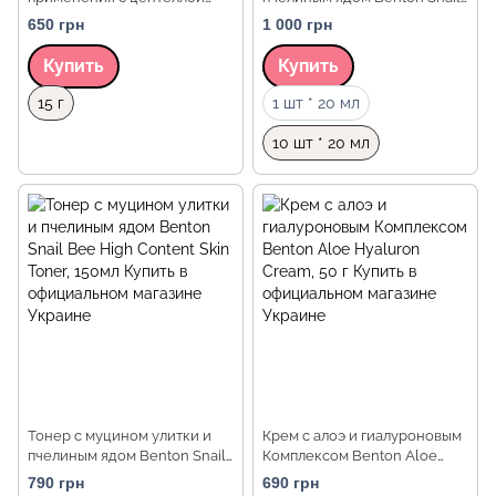
азиатской Benton Goodbye
Bee High Content Mask Pack,
650 грн
1 000 грн
Redness Centella Spot Cream,
10 шт
15 г
Купить
Купить
Объем
Объем
15 г
1 шт * 20 мл
10 шт * 20 мл
Тонер с муцином улитки и
Крем с алоэ и гиалуроновым
пчелиным ядом Benton Snail
Комплексом Benton Aloe
Bee High Content Skin Toner,
Hyaluron Cream, 50 г
790 грн
690 грн
150мл