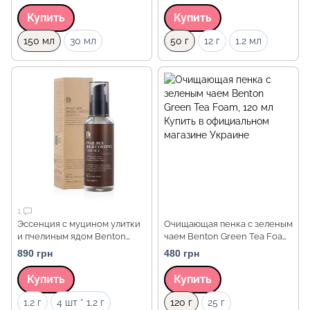
Купить
Купить
Объем
Объем
150 мл
30 мл
50 г
12 г
1.2 мл
1
Эссенция с муцином улитки
Очищающая пенка с зеленым
и пчелиным ядом Benton
чаем Benton Green Tea Foam,
Snail Bee High Content
120 мл
890 грн
480 грн
Essence, 100 мл
Купить
Купить
Объем
Объем
1.2 г
4 шт * 1.2 г
120 г
25 г