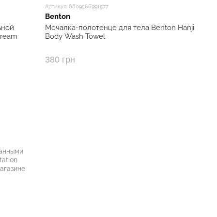
Артикул: 8809566991577
Benton
ьной
Мочалка-полотенце для тела Benton Hanji
Cream
Body Wash Towel
380 грн