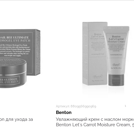
кожи вспять с помощью здоровой косметики.
Косметика Benton предназначена для восстановлен
чтобы давать временные эффекты с вредными ингре
«Каждый человек хочет быть красивым и молодым, т
продуктами» — таков девиз Benton.
Vegan / Cruelty Free/ CPNP
Главное преимущество корейского бренда Benton -
которых подтверждено международными сертификат
Международная сертификация продукции Benton:
USDA (United States Department of Agriculture)
Косметика Benton получила экологический сертифи
1
Артикул: 8809566990969
хозяйства США USDA organic. Все требования полу
Benton
государственном уровне.
n для ухода за
Увлажняющий крем с маслом морк
Benton Let`s Carrot Moisture Cream, 5
Сертификат USDA подтверждает отсутствие в косме
консервантов, генно-модифицированных продуктов, 