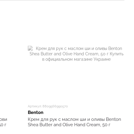
ия
кожи с помощью здоровых
компонентов
,
вместо того,
диентами.
ак повернем время вспять с экологическими полезными
 работающие и натуральные ингредиенты, качество
ами USDA и ECOCERT, GMP и FDA, CPNP и Cruelty free.
кат, разработанный Министерством сельского
Артикул: 8809566990570
чения сертификата USDA organic закреплены на
Benton
ови
Крем для рук с маслом ши и оливы Benton
0 г
Shea Butter and Olive Hand Cream, 50 г
тике Benton химически синтезированных
искусственных красителей, ароматизаторов, продуктов