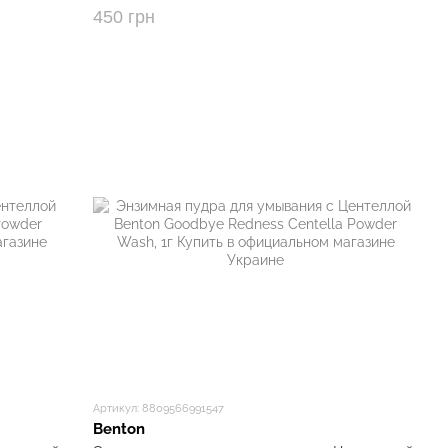
450 грн
ам качества косметики. В соответствии с ними
роизводства.
гистрации косметических продуктов ЕС CPNP-Cosmetic
еский Портал).
nton прошла необходимые дерматологические и
 компании Benton представляет свою продукцию на рынке
егия, Германия), где тестировать косметику на
родукции, FDA одобрило состав алоэ тонера с
о, как средство для борьбы с акне. FDA строго
орить только о натуральном и эффективном составе
Артикул: 8809566991547
Benton
кне)