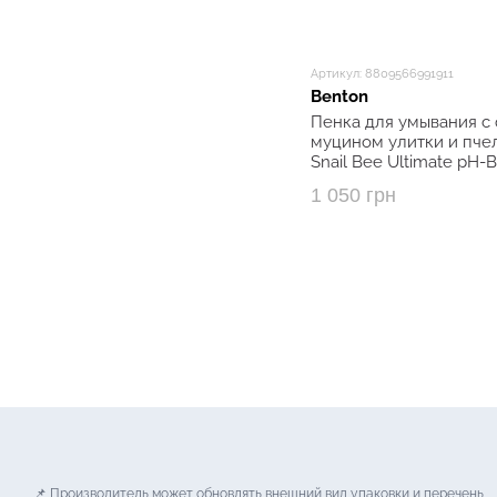
Артикул: 8809566991911
Benton
Пенка для умывания 
муцином улитки и пче
Snail Bee Ultimate pH-B
150 мл
1 050 грн
📌 Производитель может обновлять внешний вид упаковки и перечень