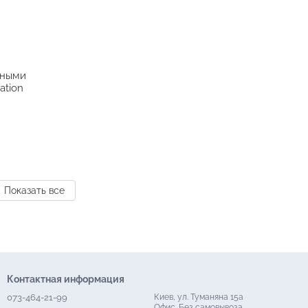
нными
ation
Показать все
Контактная информация
073-464-21-99
Киев, ул. Туманяна 15а
Офис. Без самовывоза.