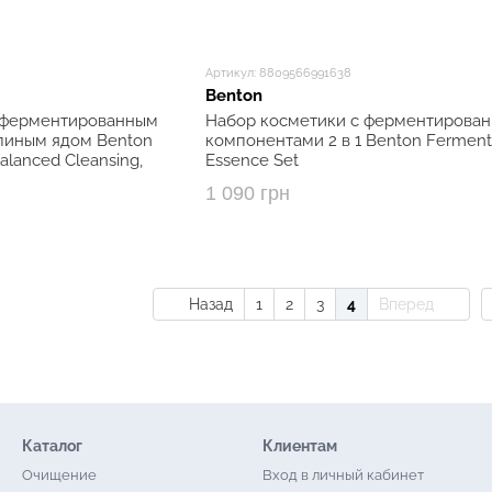
Артикул: 8809566991638
Benton
с ферментированным
Набор косметики с ферментирова
линым ядом Benton
компонентами 2 в 1 Benton Ferment
alanced Cleansing,
Essence Set
1 090 грн
Назад
1
2
3
4
Вперед
Каталог
Клиентам
Очищение
Вход в личный кабинет