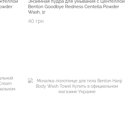
ентеллой
Энзимная пудра для умывания с Центеллой
восстановление и защита)
Powder
Benton Goodbye Redness Centella Powder
Wash, 1г
40 грн