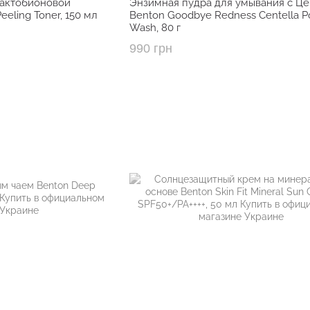
лактобионовой
Энзимная пудра для умывания с Ц
NDC No.69998-160-02 : Aloe Propolis Soothing Gel (
eling Toner, 150 мл
Benton Goodbye Redness Centella 
Wash, 80 г
Оновлення логотипу Benton в 2022 році.
990 грн