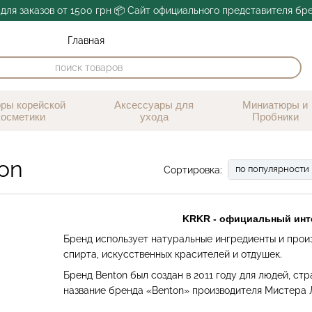
для заказов от 1500 грн 📦 Сайт официального представителя бр
Главная
ры корейской
Аксессуары для
Миниатюры и
косметики
ухода
Пробники
on
по популярности
Сортировка:
KRKR - официальный инте
Бренд использует натуральные ингредиенты и произ
спирта, искусственных красителей и отдушек.
Бренд
Benton
был создан в 2011 году для людей, ст
название бренда «Benton» производителя Мистера 
Баттона»
,
в которой
главный герой
со временем мол