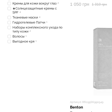
Кремы для кожи вокруг глаз
2
1 050 грн
1 310 грн
☀️Солнцезащитные кремы с
SPF
4
Тканевые маски
4
Гидрогелевые Патчи
1
Наборы комплексного ухода по
типу кожи
2
Волосы
1
Выгодное кря
1
Артикул: 8809566990549
Benton