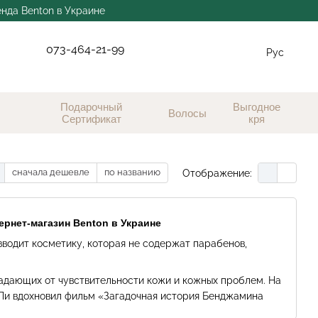
енда Benton в Украине
073-464-21-99
Рус
Подарочный
Выгодное
Волосы
Сертификат
кря
сначала дешевле
по названию
Отображение:
рнет-магазин Benton в Украине
водит косметику, которая не содержат парабенов,
радающих от чувствительности кожи и кожных проблем. На
Ли вдохновил фильм «Загадочная история Бенджамина
одеет.
Точно так же Benton хочет повернуть время вашей