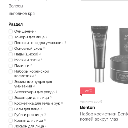
Волосы
Выгодное кря
Раздел
Очищение
2
Тонеры для лица
5
Пенки и гели для умывания
3
Основной уход
11
Пады (Диски)
2
Маски и патчи
1
Пилинги
2
Наборы корейской
косметики
2
Энзимные пудры для
умывания
2
−20%
Аксессуары для ухода
3
Эссенции для лица
3
Артикул: 11548
Косметика для тела и рук
6
Benton
Гели для лица
2
Набор косметики Bento
Губы и ресницы
3
кожей вокруг глаз
Кремы для лица
8
Лосьон для лица
1