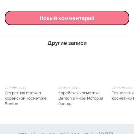
Новый комментарий
Другие записи
27 июня 2023
27 июня 2023
26 июня 2023
Секретная статья о
Корейская косметика
Технология
корейской косметике
Benton в мире. История
косметики 
Benton
бренда