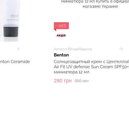
−20%
3
13
Артикул: 8809566992475
Benton
nton Ceramide
Солнцезащитный крем с Центеллой
Air Fit UV defense Sun Cream SPF50+
миниатюра 12 мл
280 грн
350 грн