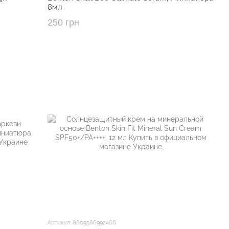
8мл
250 грн
Артикул: 8809566992468