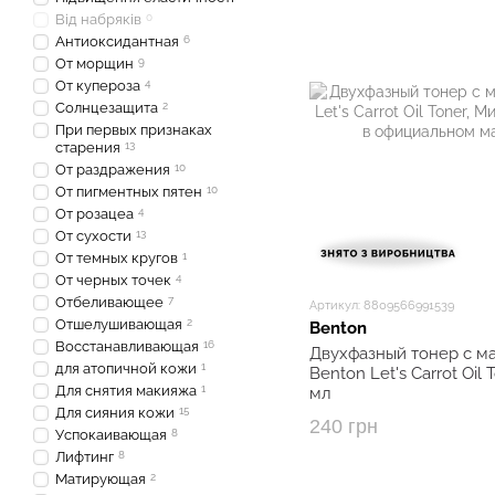
Від набряків
0
Антиоксидантная
6
От морщин
9
От купероза
4
Солнцезащита
2
При первых признаках
старения
13
От раздражения
10
От пигментных пятен
10
От розацеа
4
От сухости
13
От темных кругов
1
От черных точек
4
Отбеливающее
7
Артикул: 8809566991539
Отшелушивающая
2
Benton
Восстанавливающая
16
Двухфазный тонер с м
для атопичной кожи
1
Benton Let's Carrot Oil
Для снятия макияжа
1
мл
Для сияния кожи
15
240 грн
Успокаивающая
8
Лифтинг
8
Матирующая
2