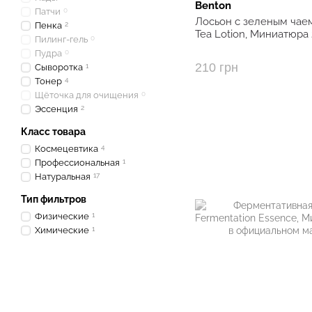
Benton
Патчи
0
Лосьон с зеленым чае
Пенка
2
Tea Lotion, Миниатюра
Пилинг-гель
0
Пудра
0
210 грн
Сыворотка
1
Тонер
4
Щёточка для очищения
0
Эссенция
2
Класс товара
Космецевтика
4
Профессиональная
1
Натуральная
17
Тип фильтров
Физические
1
Химические
1