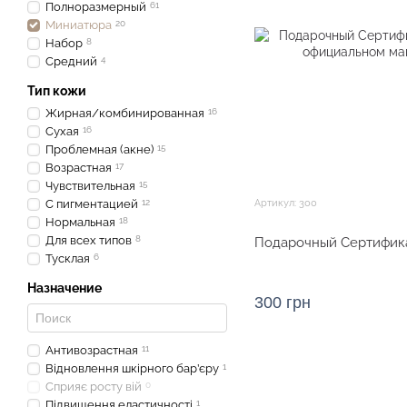
Полноразмерный
61
Миниатюра
20
Набор
8
Средний
4
Тип кожи
Жирная/комбинированная
16
Сухая
16
Проблемная (акне)
15
Возрастная
17
Чувствительная
15
С пигментацией
12
Артикул: 300
Нормальная
18
Для всех типов
8
Подарочный Сертифика
Тусклая
6
Назначение
300 грн
Антивозрастная
11
Відновлення шкірного бар’єру
1
Сприяє росту вій
0
Підвищення еластичності
1