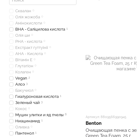
Сквалан
0
Олія жожоба
0
Амінокислоти
0
BHA - Саліцилова кислота
1
Олія ши
0
PHA - кислота
0
Екстракт гуттуїнії
0
АНА - Кислота
0
Вітамін Е
0
Глутатіон
0
Колаген
0
Vegan
2
Алоэ
3
Бакучиол
0
Гиалуроновая кислота
1
Зеленый чай
3
Кокос
0
Муцин улитки и яд пчелы
6
Артикул: 8809566990945
Ниацинамид
1
Benton
Оливка
0
Очищающая пенка с зе
Пантенол
1
Green Tea Foam, 25 г