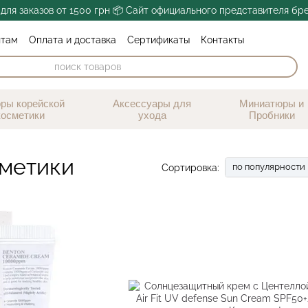
для заказов от 1500 грн 📦 Сайт официального представителя бр
нтам
Оплата и доставка
Сертификаты
Контакты

Блог
Обмен и возврат
Публичная оферта
ры корейской
Аксессуары для
Миниатюры и
косметики
ухода
Пробники
метики
по популярности
Сортировка: