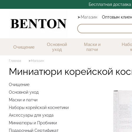
Перейти к основному контенту
Бесплатная доставка 
➤Магазин
Оптовым клие
Отзывы
Основной
Маски и
Набо
Очищение
уход
патчи
Главная
➤Магазин
Миниатюри корейской кос
Очищение
Основной уход
Маски и патчи
Наборы корейской косметики
Аксессуары для ухода
Миниатюры и Пробники
Подарочный Сертификат