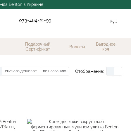
енда Benton в Украине
073-464-21-99
Рус
Подарочный
Выгодное
Волосы
Сертификат
кря
сначала дешевле
по названию
Отображение: