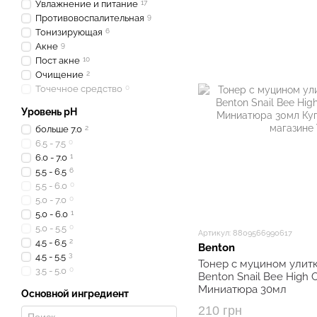
Увлажнение и питание
17
Противовоспалительная
9
Тонизирующая
6
Акне
9
Пост акне
10
Очищение
2
Точечное средство
0
Уровень pH
больше 7.0
2
6.5 - 7.5
0
6.0 - 7.0
1
5.5 - 6.5
6
5.5 - 6.0
0
5.0 - 7.0
0
5.0 - 6.0
1
5.0 - 5.5
0
Артикул: 8809566990617
4.5 - 6.5
2
Benton
4.5 - 5.5
3
Тонер с муцином улит
3.5 - 5.0
0
Benton Snail Bee High C
Миниатюра 30мл
Основной ингредиент
210 грн