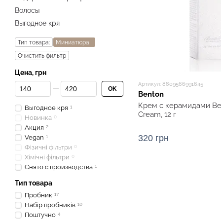
Волосы
Выгодное кря
Тип товара:
Миниатюра
Очистить фильтр
Цена, грн
От Цена, грн
До Цена, грн
Артикул: 8809566991645
OK
Benton
Крем с керамидами Be
Выгодное кря
1
Cream, 12 г
Новинка
0
Акция
2
320 грн
Vegan
1
Фізичні фільтри
0
Хімічні фільтри
0
Снято с производства
1
Тип товара
Пробник
17
Набір пробників
10
Поштучно
4