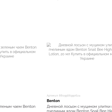
Артикул: 8809566990624
Benton
леным чаем Benton
Дневной лосьон с муцином улитки 
пчелиным ядом Benton Snail Bee Hi