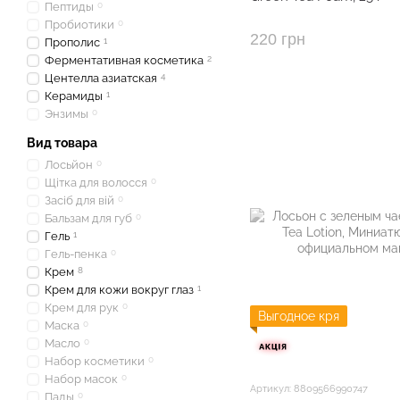
Пептиды
0
Пробиотики
0
220 грн
Прополис
1
Ферментативная косметика
2
Центелла азиатская
4
Керамиды
1
Энзимы
0
Вид товара
Лосьйон
0
Щітка для волосся
0
Засіб для вій
0
Бальзам для губ
0
Гель
1
Гель-пенка
0
Крем
8
Крем для кожи вокруг глаз
1
Крем для рук
0
Выгодное кря
Маска
0
Масло
0
Набор косметики
0
Набор масок
0
Артикул: 8809566990747
Пады
0